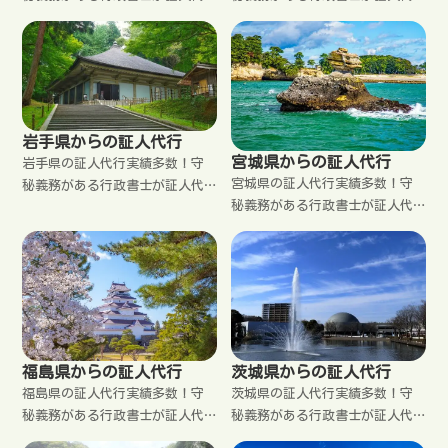
行をいたします。格安料金。秘
行をいたします。格安料金。秘
密厳守。郵送で完結。来所不
密厳守。郵送で完結。来所不
要。【札幌市】中央区 北区 東
要。【青森市 弘前市 八戸市 黒
区 白石区 豊平区 南区 西区 厚
石市 五所川原市 十和田市 三沢
別区 手稲区 清田区
市 むつ市 つがる市 平川市】
岩手県からの証人代行
宮城県からの証人代行
岩手県の証人代行実績多数！守
宮城県の証人代行実績多数！守
秘義務がある行政書士が証人代
秘義務がある行政書士が証人代
行をいたします。格安料金。秘
行をいたします。格安料金。秘
密厳守。郵送で完結。来所不
密厳守。郵送で完結。来所不
要。【盛岡市 宮古市 大船渡市
要。仙台市 石巻市 塩竈市 気仙
花巻市 北上市 久慈市 遠野市
沼市 白石市 名取市 角田市 多
一関市 陸前高田市 釜石市 二戸
賀城市 岩沼市 登米市 栗原市
市 八幡平市 奥州市 滝沢市】
東松島市 大崎市 富谷市
福島県からの証人代行
茨城県からの証人代行
福島県の証人代行実績多数！守
茨城県の証人代行実績多数！守
秘義務がある行政書士が証人代
秘義務がある行政書士が証人代
行をいたします。格安料金。秘
行をいたします。格安料金。秘