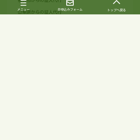
横浜市からの証人代行
メニュー
お申込みフォーム
トップへ戻る
山梨県からの証人代行
新潟県からの証人代行
静岡県からの証人代行
長野県からの証人代行
岐阜県からの証人代行
愛知県からの証人代行
富山県からの証人代行
石川県からの証人代行
福井県からの証人代行
滋賀県からの証人代行
三重県からの証人代行