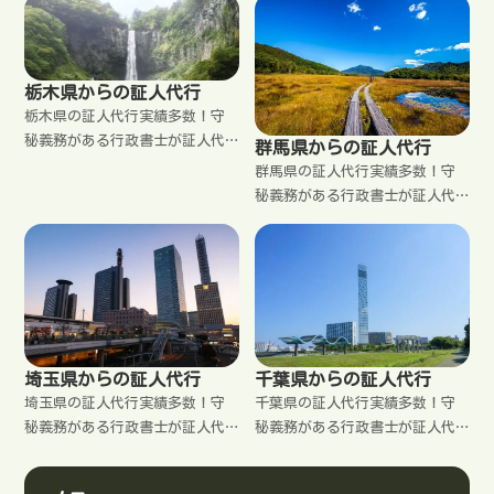
密厳守。郵送で完結。来所不
密厳守。郵送で完結。来所不
要。【福島市 会津若松市 郡山
要。【水戸市 日立市 土浦市 古
市 いわき市 白河市 須賀川市
河市 石岡市 結城市 龍ケ崎市
喜多方市 相馬市 二本松市 田村
下妻市 常総市 常陸太田市 高萩
栃木県からの証人代行
市 南相馬市 伊達市 本宮市 】
市 北茨城市 笠間市 取手市 牛
栃木県の証人代行実績多数！守
久市 つくば市 ひたちなか市 鹿
秘義務がある行政書士が証人代
群馬県からの証人代行
嶋市 潮来市 守谷市 常陸大宮市
行をいたします。格安料金。秘
群馬県の証人代行実績多数！守
那珂市 筑西市 坂東市 稲敷市
密厳守。郵送で完結。来所不
秘義務がある行政書士が証人代
かすみがうら市 桜川市 神栖市
要。【宇都宮市 足利市 栃木市
行をいたします。格安料金。秘
行方市 鉾田市 つくばみらい
佐野市 鹿沼市 日光市 小山市
密厳守。郵送で完結。来所不
市】
真岡市 大田原市 矢板市 那須塩
要。【前橋市 高崎市 桐生市 伊
原市 さくら市 那須烏山市 下野
勢崎市 太田市 沼田市 館林市
市】
渋川市 藤岡市 富岡市 安中市
みどり市】
埼玉県からの証人代行
千葉県からの証人代行
埼玉県の証人代行実績多数！守
千葉県の証人代行実績多数！守
秘義務がある行政書士が証人代
秘義務がある行政書士が証人代
行をいたします。格安料金。秘
行をいたします。格安料金。秘
密厳守。郵送で完結。来所不
密厳守。郵送で完結。来所不